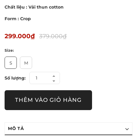
Chất liệu : Vải thun cotton
Form : Crop
299.000₫
379.000₫
Size:
S
M
Số lượng:
THÊM VÀO GIỎ HÀNG
MÔ TẢ