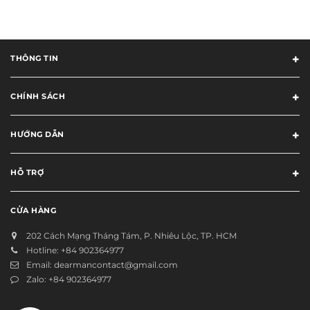
THÔNG TIN
CHÍNH SÁCH
HƯỚNG DẪN
HỖ TRỢ
CỬA HÀNG
202 Cách Mạng Tháng Tám, P. Nhiêu Lộc, TP. HCM
Hotline:
+84 902364977
Email:
dearmancontact@gmail.com
Zalo:
+84 902364977