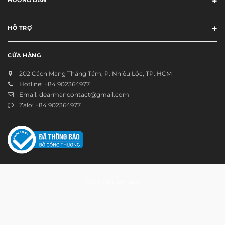
HỖ TRỢ
CỬA HÀNG
202 Cách Mạng Tháng Tám, P. Nhiêu Lộc, TP. HCM
Hotline:
+84 902364977
Email:
dearmancontact@gmail.com
Zalo:
+84 902364977
Cung cấp bởi
Sapo