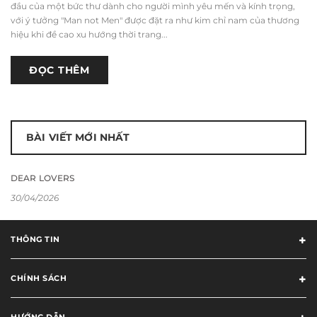
đầu của một bức thư dành cho người mình yêu mến và kính trọng,
với ý tưởng "Man not Men" được đặt ra như kim chỉ nam của thương
hiệu khi đề cao xu hướng thời trang...
ĐỌC THÊM
BÀI VIẾT MỚI NHẤT
DEAR LOVERS
30/04/2026
THÔNG TIN
CHÍNH SÁCH
HƯỚNG DẪN