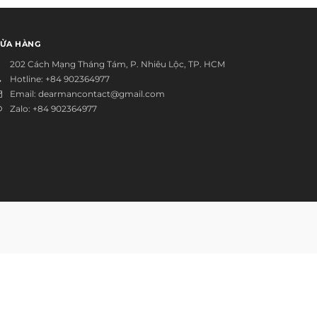
ỬA HÀNG
202 Cách Mạng Tháng Tám, P. Nhiêu Lộc, TP. HCM
Hotline:
+84 902364977
Email:
dearmancontact@gmail.com
Zalo:
+84 902364977