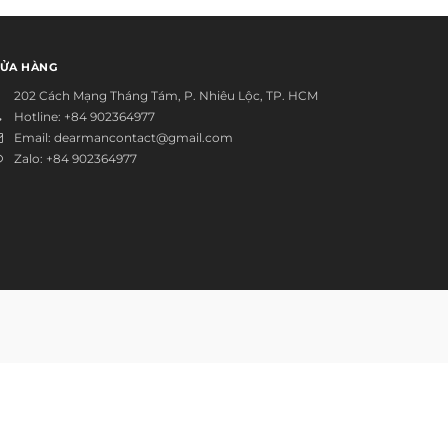
ỬA HÀNG
202 Cách Mạng Tháng Tám, P. Nhiêu Lộc, TP. HCM
Hotline:
+84 902364977
Email:
dearmancontact@gmail.com
Zalo:
+84 902364977