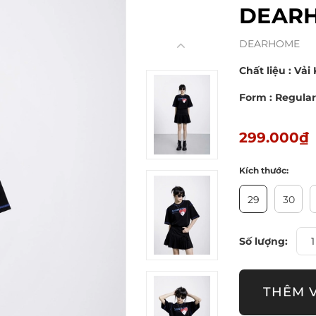
DEARH
DEARHOME
Chất liệu : Vải
Form : Regular
299.000₫
Kích thước:
29
30
Số lượng:
THÊM 