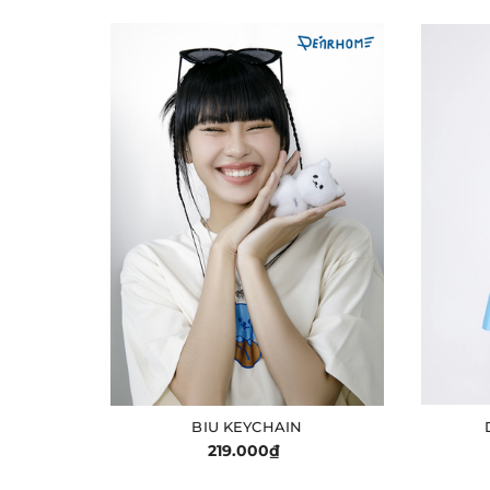
BIU KEYCHAIN
GIỎ HÀNG
219.000₫