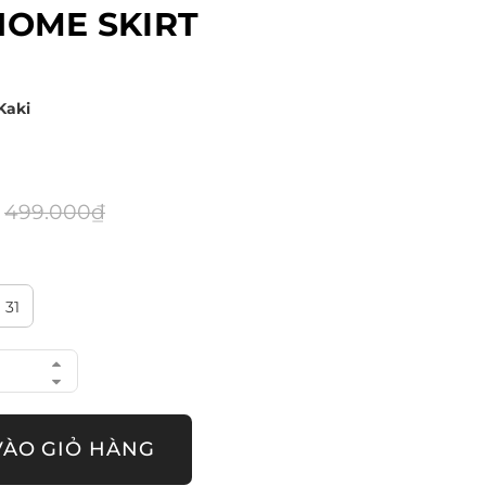
OME SKIRT
 Kaki
499.000₫
31
VÀO GIỎ HÀNG