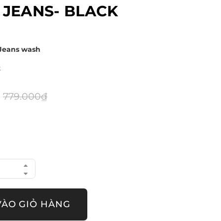
 JEANS- BLACK
i Jeans wash
t
779.000₫
VÀO GIỎ HÀNG