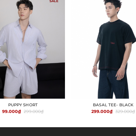
SALE
PUPPY SHORT
BASAL TEE- BLACK
TÙY CHỌN
TÙY CHỌN
99.000₫
299.000₫
299.000₫
329.000₫