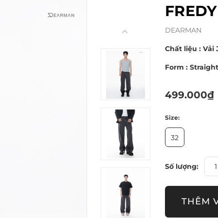
FREDY
DEARMAN
Chất liệu : Vả
Form : Straigh
499.000₫
Size:
32
Số lượng:
THÊM 