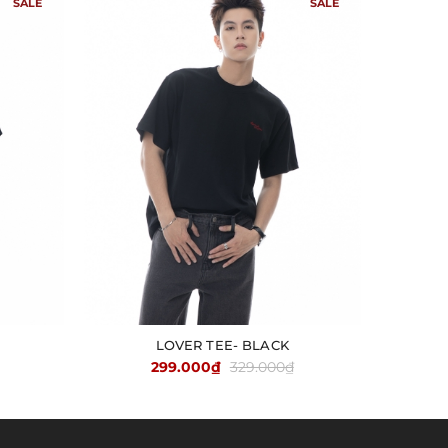
SALE
SALE
LOVER TEE- BLACK
TÙY CHỌN
299.000₫
329.000₫