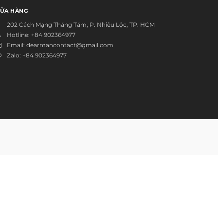
ỬA HÀNG
202 Cách Mạng Tháng Tám, P. Nhiêu Lộc, TP. HCM
Hotline:
+84 902364977
Email:
dearmancontact@gmail.com
Zalo:
+84 902364977