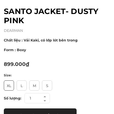
SANTO JACKET- DUSTY
PINK
DEARMAN
Chất liệu : Vải Kaki, có lớp lót bên trong
Form : Boxy
899.000₫
Size:
XL
L
M
S
Số lượng: