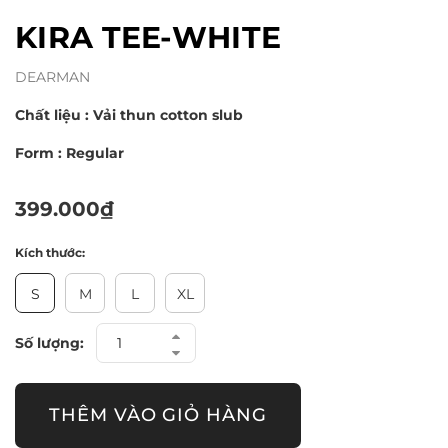
KIRA TEE-WHITE
DEARMAN
Chất liệu : Vải thun cotton
slub
Form : Regular
399.000₫
Kích thước:
S
M
L
XL
Số lượng:
THÊM VÀO GIỎ HÀNG