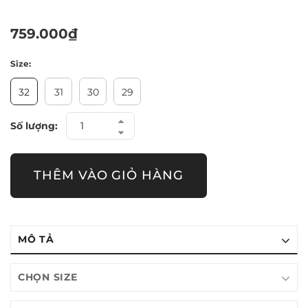
759.000₫
Size:
32
31
30
29
Số lượng:
THÊM VÀO GIỎ HÀNG
MÔ TẢ
CHỌN SIZE